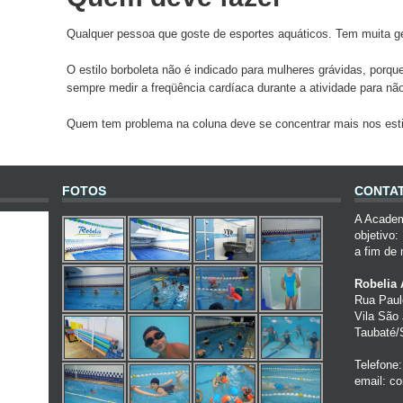
Qualquer pessoa que goste de esportes aquáticos. Tem muita g
O estilo borboleta não é indicado para mulheres grávidas, porq
sempre medir a freqüência cardíaca durante a atividade para não 
Quem tem problema na coluna deve se concentrar mais nos estil
FOTOS
CONTA
A Academ
objetivo:
a fim de 
Robelia 
Rua Paul
Vila São
Taubaté
Telefone:
email:
co