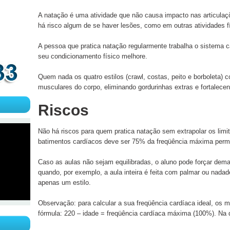
A natação é uma atividade que não causa impacto nas articulaç
há risco algum de se haver lesões, como em outras atividades f
A pessoa que pratica natação regularmente trabalha o sistema ca
seu condicionamento físico melhore.
Quem nada os quatro estilos (crawl, costas, peito e borboleta) 
musculares do corpo, eliminando gordurinhas extras e fortalece
Riscos
Não há riscos para quem pratica natação sem extrapolar os limit
batimentos cardíacos deve ser 75% da freqüência máxima permi
Caso as aulas não sejam equilibradas, o aluno pode forçar dema
quando, por exemplo, a aula inteira é feita com palmar ou nada
apenas um estilo.
Observação: para calcular a sua freqüência cardíaca ideal, o
fórmula: 220 – idade = freqüência cardíaca máxima (100%). Na 