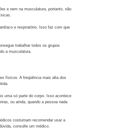
ões e nem na musculatura, portanto, não
ísicas.
rdíaco e respiratório. Isso faz com que
consegue trabalhar todos os grupos
ndo a musculatura.
es físicos. A freqüência mais alta dos
tida.
is uma só parte do corpo. Isso acontece
deiras, ou ainda, quando a pessoa nada
s médicos costumam recomendar usar a
dúvida, consulte um médico.