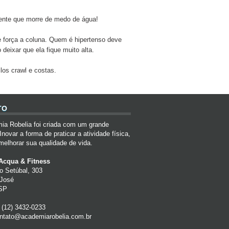
ente que morre de medo de água!
ue força a coluna. Quem é hipertenso deve
deixar que ela fique muito alta.
os crawl e costas.
TO
ia Robelia foi criada com um grande
 Inovar a forma de praticar a atividade física,
melhorar sua qualidade de vida.
Acqua & Fitness
o Setúbal, 303
 José
/SP
 (12) 3432-0233
ntato@academiarobelia.com.br