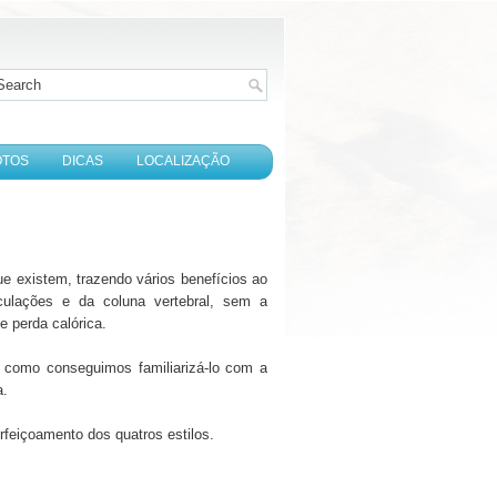
OTOS
DICAS
LOCALIZAÇÃO
e existem, trazendo vários benefícios ao
ticulações e da coluna vertebral, sem a
e perda calórica.
m como conseguimos familiarizá-lo com a
a.
rfeiçoamento dos quatros estilos.